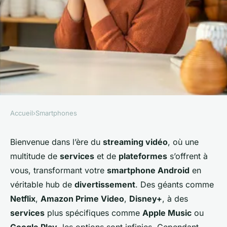
Accueil
›
Smartphones
SMARTPHONES
Quels sont les meilleurs
Bienvenue dans l’ère du
streaming vidéo
, où une
multitude de
services
et de
plateformes
s’offrent à
conseils pour gérer vos
vous, transformant votre
smartphone Android
en
abonnements aux services de
véritable hub de
divertissement
. Des géants comme
streaming sur un smartphone
Netflix
,
Amazon Prime Video
,
Disney+
, à des
Android?
services
plus spécifiques comme
Apple Music
ou