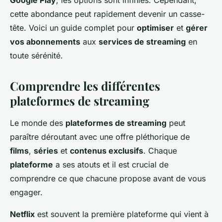
Google Play
, les options sont infinies. Cependant,
Isaac
•
30 septembre 2024
•
6 min de lecture
cette abondance peut rapidement devenir un casse-
tête. Voici un guide complet pour
optimiser
et
gérer
vos abonnements
aux
services de streaming
en
toute sérénité.
Comprendre les différentes
plateformes de streaming
Le monde des
plateformes de streaming
peut
paraître déroutant avec une offre pléthorique de
films
,
séries
et
contenus exclusifs
. Chaque
plateforme
a ses atouts et il est crucial de
comprendre ce que chacune propose avant de vous
engager.
Netflix
est souvent la première plateforme qui vient à