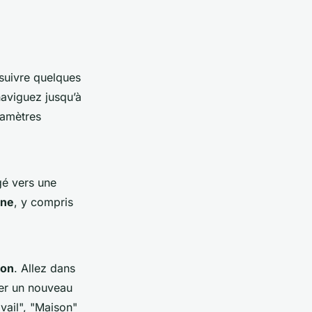
suivre quelques
aviguez jusqu’à
ramètres
gé vers une
one
, y compris
ion
. Allez dans
ter un nouveau
ail", "Maison"