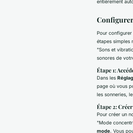
entièrement aut
Configurer
Pour configure
étapes simples 
"Sons et vibrat
sonores de votr
Étape 1: Accéd
Dans les
Régla
page où vous 
les sonneries, l
Étape 2: Crée
Pour créer un no
"Mode concentr
mode
. Vous po