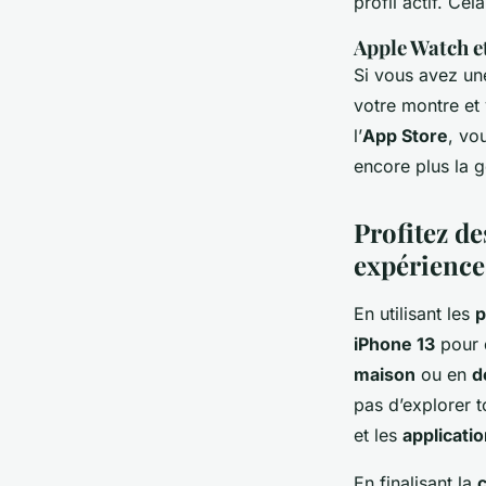
profil actif. Ce
Apple Watch e
Si vous avez u
votre montre et
l’
App Store
, vo
encore plus la g
Profitez de
expérience
En utilisant les
p
iPhone 13
pour 
maison
ou en
d
pas d’explorer t
et les
applicati
En finalisant la