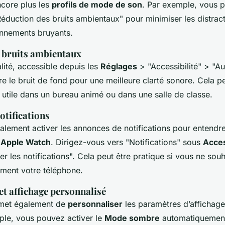
ncore plus les
profils de mode de son
. Par exemple, vous po
Réduction des bruits ambientaux" pour minimiser les distrac
nnements bruyants.
 bruits ambientaux
lité, accessible depuis les
Réglages
> "Accessibilité" > "Au
e le bruit de fond pour une meilleure clarté sonore. Cela pe
 utile dans un bureau animé ou dans une salle de classe.
otifications
lement activer les annonces de notifications pour entendre
u
Apple Watch
. Dirigez-vous vers "Notifications" sous
Acces
r les notifications". Cela peut être pratique si vous ne sou
mment votre téléphone.
et affichage personnalisé
met également de
personnaliser
les paramètres d’affichag
mple, vous pouvez activer le
Mode sombre
automatiquement 