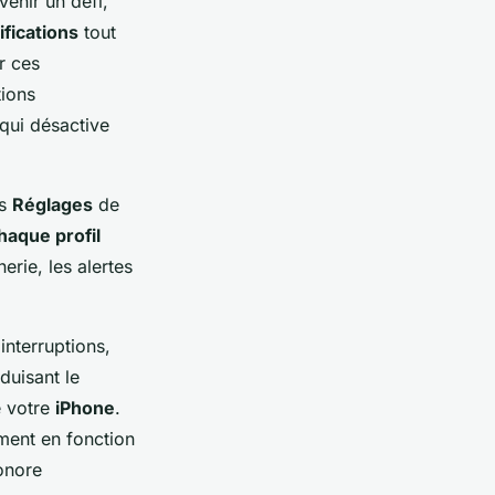
enir un défi,
ifications
tout
r ces
tions
qui désactive
.
es
Réglages
de
haque profil
erie, les alertes
nterruptions,
duisant le
e votre
iPhone
.
ment en fonction
onore