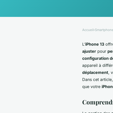
Accueil
›
Smartphon
L’
iPhone 13
offr
ajuster
pour
pe
configuration d
appareil à diff
déplacement
, 
Dans cet article
que votre
iPhon
Comprendre