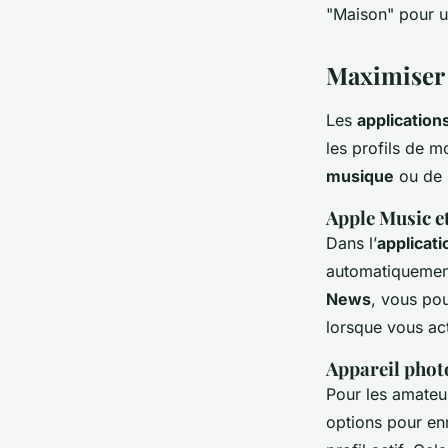
"Maison" pour un
Maximiser l
Les
application
les profils de 
musique
ou de
Apple Music e
Dans l’
applicati
automatiquement 
News
, vous pou
lorsque vous act
Appareil phot
Pour les amate
options pour en