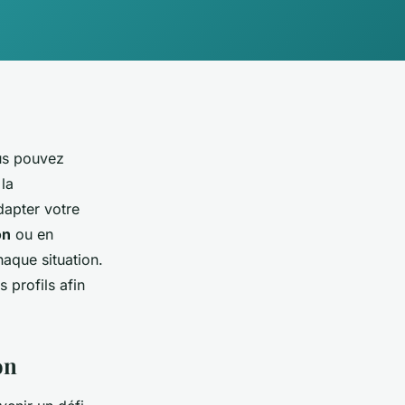
ous pouvez
 la
dapter votre
on
ou en
aque situation.
 profils afin
on