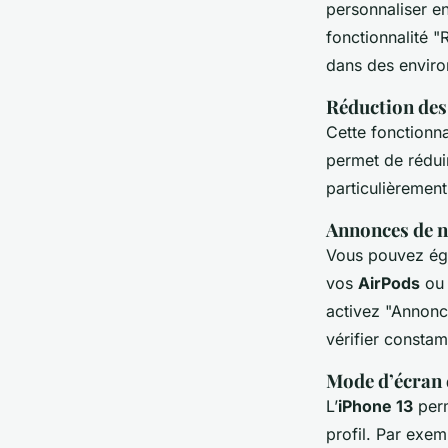
personnaliser e
fonctionnalité "
dans des enviro
Réduction des
Cette fonctionna
permet de réduir
particulièrement
Annonces de n
Vous pouvez éga
vos
AirPods
o
activez "Annonce
vérifier consta
Mode d’écran 
L’
iPhone 13
per
profil. Par exe