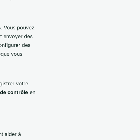
s. Vous pouvez
t envoyer des
onfigurer des
rsque vous
istrer votre
de contrôle
en
t aider à