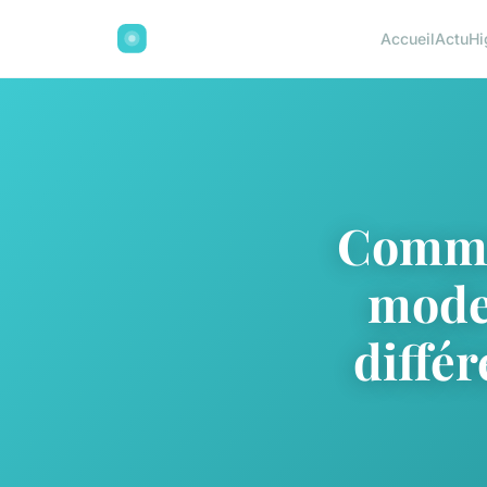
Accueil
Actu
Hi
Commen
mode
diffé