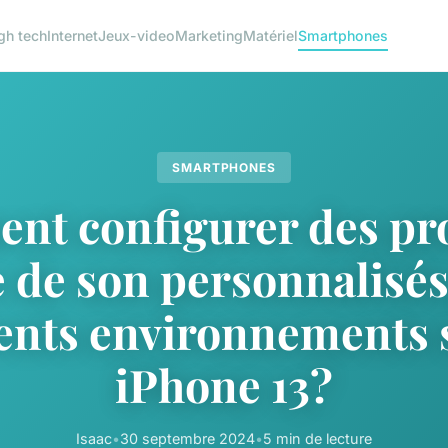
gh tech
Internet
Jeux-video
Marketing
Matériel
Smartphones
SMARTPHONES
t configurer des pro
 de son personnalisés
rents environnements 
iPhone 13?
Isaac
•
30 septembre 2024
•
5 min de lecture