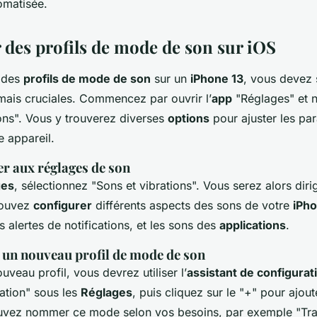
omatisée.
 des profils de mode de son sur iOS
r des
profils de mode de son
sur un
iPhone 13
, vous devez 
mais cruciales. Commencez par ouvrir l’
app
"Réglages" et n
ions". Vous y trouverez diverses
options
pour ajuster les pa
e appareil.
er aux réglages de son
ges
, sélectionnez "Sons et vibrations". Vous serez alors diri
pouvez
configurer
différents aspects des sons de votre
iPh
es alertes de notifications, et les sons des
applications
.
r un nouveau profil de mode de son
uveau profil, vous devrez utiliser l’
assistant de configurat
ation" sous les
Réglages
, puis cliquez sur le "+" pour ajou
uvez nommer ce mode selon vos besoins, par exemple "Trav