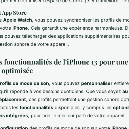
la permet d’optimiser l’espace de stockage et d’améliorer l’eff
t App Store
ne
Apple Watch
, vous pouvez synchroniser les profils de m
 votre
iPhone
. Cela garantit une expérience harmonieuse. D
us pouvez télécharger des applications supplémentaires po
estion sonore de votre appareil.
s fonctionnalités de l’iPhone 13 pour une
 optimisée
rofils de mode de son
, vous pouvez
personnaliser
entière
qu’il réponde à vos besoins quotidiens. Que vous soyez
au 
éplacement
, ces profils permettent une gestion sonore opt
outes les
fonctionnalités
disponibles, y compris les
option
ons intégrées
, pour tirer le meilleur parti de votre appareil.
configuration
des profils de mode de son sur votre
iPhone