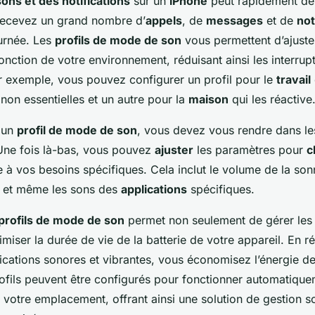
sons et des notifications
sur un
iPhone
peut rapidement dev
 recevez un grand nombre d’
appels
, de
messages
et de
not
ournée. Les
profils de mode de son
vous permettent d’ajuste
nction de votre environnement, réduisant ainsi les interrup
ar exemple, vous pouvez configurer un profil pour le
travail
s non essentielles et un autre pour la
maison
qui les réactive
 un
profil de mode de son
, vous devez vous rendre dans l
 Une fois là-bas, vous pouvez
ajuster
les paramètres pour
c
 à vos besoins spécifiques. Cela inclut le volume de la sonn
s, et même les sons des
applications
spécifiques.
profils de mode de son
permet non seulement de gérer les i
imiser la durée de vie de la batterie de votre appareil. En ré
ications sonores et vibrantes, vous économisez l’énergie d
rofils peuvent être configurés pour fonctionner automatique
 votre emplacement, offrant ainsi une solution de gestion s