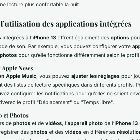
e lecture plus confortable la nuit.
’utilisation des applications intégrées
s
intégrées à l’
iPhone 13
offrent également des
options
pour
mode de son. Par exemple, vous pouvez configurer votre
app
photos
pour qu’elle fonctionne différemment selon le profil 
t Apple News
on
Apple Music
, vous pouvez
ajuster les réglages
pour jo
des listes de lecture spécifiques dans différents profils. 
vez configurer les notifications pour qu’elles ne soient en
iverez le profil "Déplacement" ou "Temps libre".
o et Photos
urs de
photos
et de
vidéos
, l’
appareil photo
de l’
iPhone 13
registrer des
photos
et des
vidéos
en différentes
résolutio