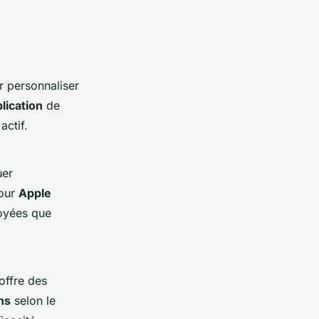
 personnaliser
lication
de
actif.
uer
Pour
Apple
voyées que
offre des
ns
selon le