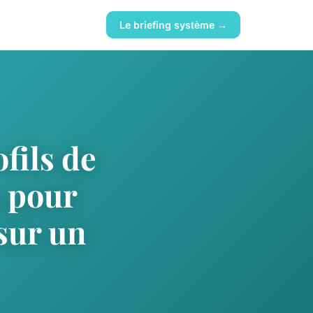
Le briefing système →
fils de
 pour
sur un