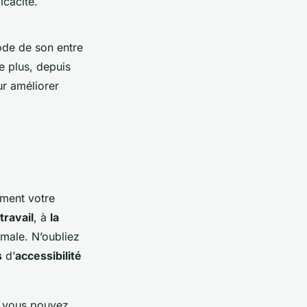
icacité.
ode de son entre
e plus, depuis
ur améliorer
ment votre
travail
, à
la
imale. N’oubliez
s
d’
accessibilité
, vous pouvez