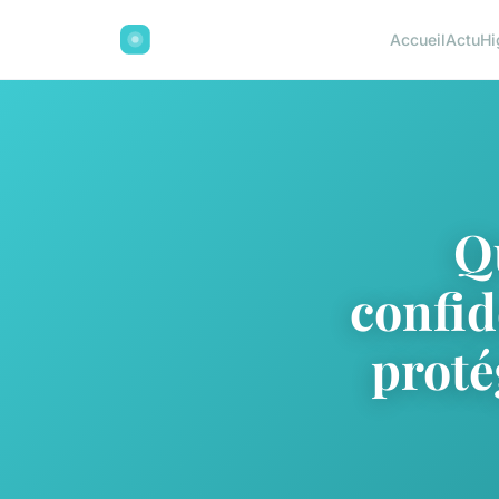
Accueil
Actu
Hi
Qu
confid
proté