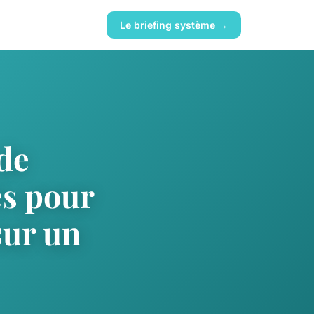
Le briefing système →
 de
és pour
sur un