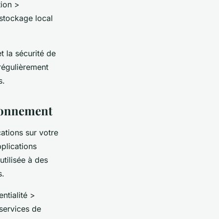
tion >
stockage local
 la sécurité de
 régulièrement
s.
tionnement
ations sur votre
pplications
utilisée à des
s.
ntialité >
services de