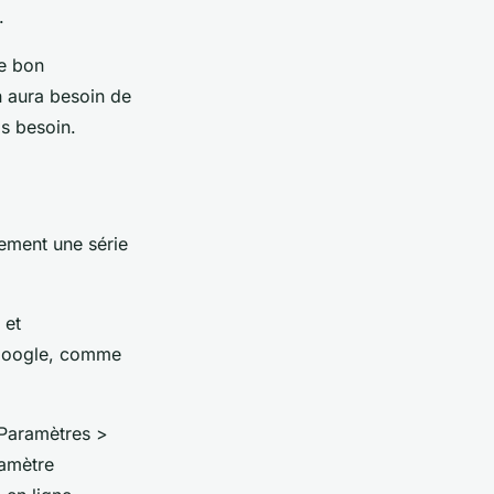
.
le bon
n aura besoin de
as besoin.
ement une série
 et
é Google, comme
 Paramètres >
ramètre