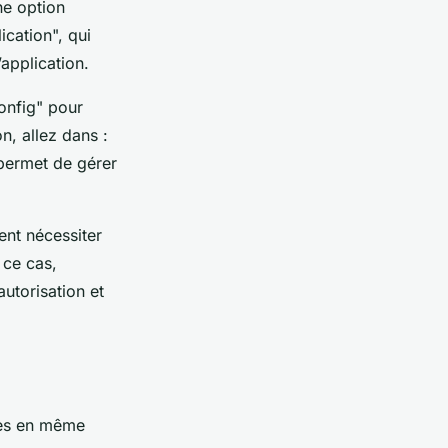
ne option
ication", qui
’application.
onfig" pour
n, allez dans :
 permet de gérer
ent nécessiter
 ce cas,
utorisation et
tes en même