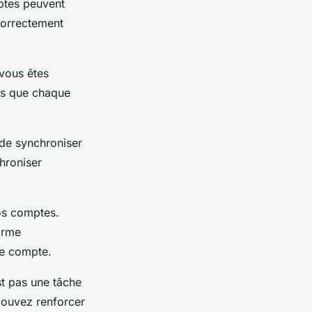
ptes peuvent
 correctement
vous êtes
ns que chaque
 de synchroniser
hroniser
vos comptes.
orme
re compte.
t pas une tâche
 pouvez renforcer