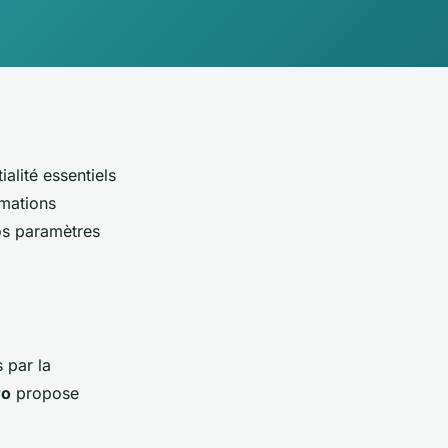
alité essentiels
rmations
os paramètres
 par la
ro
propose