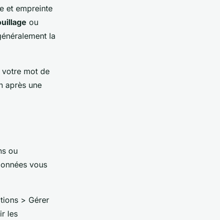
se et empreinte
uillage
ou
 généralement la
 votre mot de
an après une
ns ou
 données vous
ations > Gérer
r les