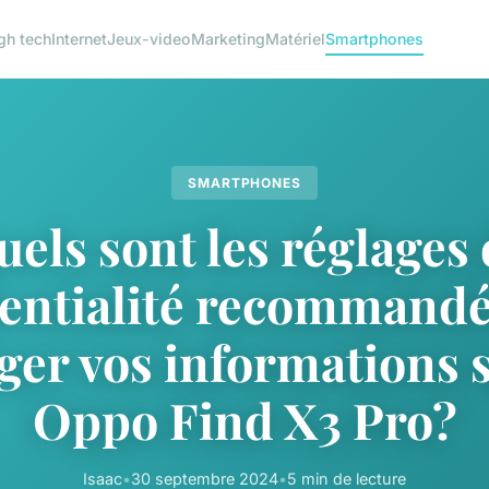
gh tech
Internet
Jeux-video
Marketing
Matériel
Smartphones
SMARTPHONES
els sont les réglages
entialité recommand
ger vos informations 
Oppo Find X3 Pro?
Isaac
•
30 septembre 2024
•
5 min de lecture