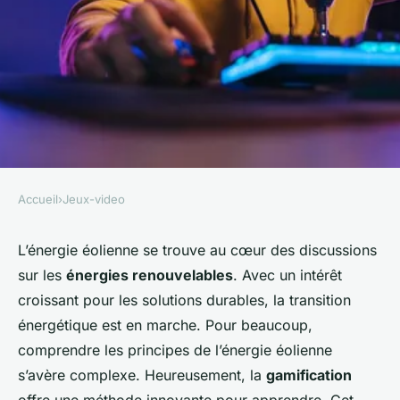
Accueil
›
Jeux-video
JEUX-VIDEO
Comment un jeu de
L’énergie éolienne se trouve au cœur des discussions
sur les
énergies renouvelables
. Avec un intérêt
simulation de gestion de parc
croissant pour les solutions durables, la transition
éolien peut-il enseigner les
énergétique est en marche. Pour beaucoup,
principes de l'énergie
comprendre les principes de l’énergie éolienne
éolienne?
s’avère complexe. Heureusement, la
gamification